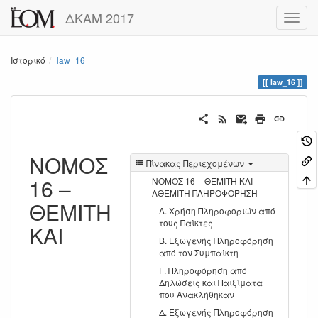
ΔΚΑΜ 2017
Ιστορικό
law_16
law_16
ΝΟΜΟΣ
Πίνακας Περιεχομένων
16 –
ΝΟΜΟΣ 16 – ΘΕΜΙΤΗ ΚΑΙ
ΑΘΕΜΙΤΗ ΠΛΗΡΟΦΟΡΗΣΗ
ΘΕΜΙΤΗ
Α. Χρήση Πληροφοριών από
τους Παίκτες
ΚΑΙ
Β. Εξωγενής Πληροφόρηση
από τον Συμπαίκτη
Γ. Πληροφόρηση από
Δηλώσεις και Παιξίματα
που Ανακλήθηκαν
Δ. Εξωγενής Πληροφόρηση