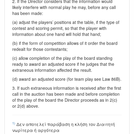
2. If the Director considers that the information would
likely interfere with normal play he may, before any call
has been made:
(a) adjust the players’ positions at the table, if the type of
contest and scoring permit, so that the player with
information about one hand will hold that hand;
(b) if the form of competition allows of it order the board
redealt for those contestants;
(c) allow completion of the play of the board standing
ready to award an adjusted score if he judges that the
extraneous information affected the result.
(d) award an adjusted score (for team play see Law 86B).
3. If such extraneous information is received after the first
call in the auction has been made and before completion
of the play of the board the Director proceeds as in 2(c)
or 2(d) above.
1)
Δεν αποτελεί παράβαση η κλήση του Διαιτητή
νωρίτερα ή αργότερα