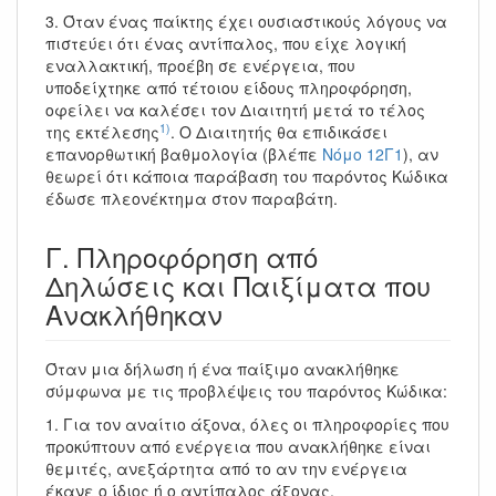
3. Όταν ένας παίκτης έχει ουσιαστικούς λόγους να
πιστεύει ότι ένας αντίπαλος, που είχε λογική
εναλλακτική, προέβη σε ενέργεια, που
υποδείχτηκε από τέτοιου είδους πληρο­φό­ρηση,
οφείλει να καλέσει τον Διαιτητή μετά το τέλος
1)
της εκτέλεσης
. Ο Διαιτητής θα επιδικάσει
επανορθωτική βαθμολογία (βλέπε
Νόμο 12Γ1
), αν
θεωρεί ότι κάποια παρά­βαση του παρόντος Κώδικα
έδωσε πλεονέκτημα στον παραβάτη.
Γ. Πληροφόρηση από
Δηλώσεις και Παιξίματα που
Ανακλήθηκαν
Όταν μια δήλωση ή ένα παίξιμο ανακλήθηκε
σύμφωνα με τις προβλέψεις του παρόντος Κώδικα:
1. Για τον αναίτιο άξονα, όλες οι πληροφορίες που
προκύ­πτουν από ενέργεια που ανακλήθηκε είναι
θεμι­τές, ανεξάρτητα από το αν την ενέργεια
έκανε ο ίδιος ή ο αντί­παλος άξονας.